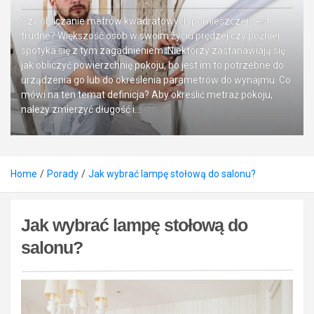
Czy obliczanie metrów kwadratowych pomieszczeń jest
trudne? Większość osób w swoim życiu prędzej czy później
spotyka się z tym zagadnieniem. Niektórzy zastanawiają się
jak obliczyć powierzchnię pokoju, bo jest im to potrzebne do
urządzenia go lub do określenia parametrów do wynajmu. Co
mówi na ten temat definicja? Aby określić metraż pokoju,
należy zmierzyć długość i…
Home
Porady
Jak wybrać lampę stołową do salonu?
Jak wybrać lampę stołową do
salonu?