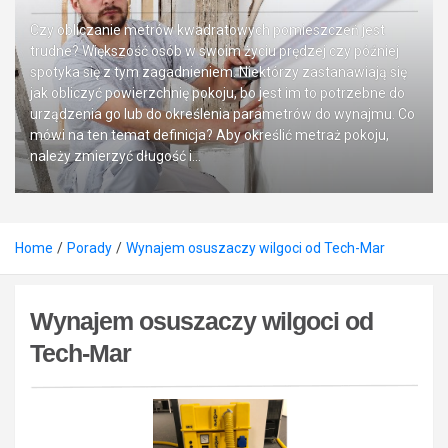
Czy obliczanie metrów kwadratowych pomieszczeń jest
trudne? Większość osób w swoim życiu prędzej czy później
spotyka się z tym zagadnieniem. Niektórzy zastanawiają się
jak obliczyć powierzchnię pokoju, bo jest im to potrzebne do
urządzenia go lub do określenia parametrów do wynajmu. Co
mówi na ten temat definicja? Aby określić metraż pokoju,
należy zmierzyć długość i…
Home
Porady
Wynajem osuszaczy wilgoci od Tech-Mar
Wynajem osuszaczy wilgoci od
Tech-Mar