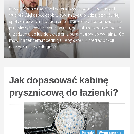
Czy obliczanie metrów kwadratowych pomieszczeń jest
trudne? Większość osób w swoim życiu prędzej czy później
spotyka się z tym zagadnieniem. Niektórzy zastanawiają się
jak obliczyć powierzchnię pokoju, bo jest im to potrzebne do
urządzenia go lub do określenia parametrów do wynajmu. Co
mówi na ten temat definicja? Aby określić metraż pokoju,
należy zmierzyć długość i…
Jak dopasować kabinę
prysznicową do łazienki?
Porady
Wyposażenie