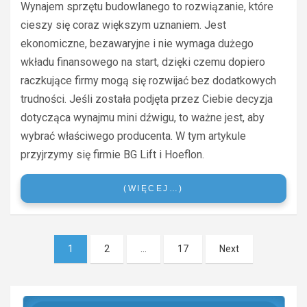
Wynajem sprzętu budowlanego to rozwiązanie, które
cieszy się coraz większym uznaniem. Jest
ekonomiczne, bezawaryjne i nie wymaga dużego
wkładu finansowego na start, dzięki czemu dopiero
raczkujące firmy mogą się rozwijać bez dodatkowych
trudności. Jeśli została podjęta przez Ciebie decyzja
dotycząca wynajmu mini dźwigu, to ważne jest, aby
wybrać właściwego producenta. W tym artykule
przyjrzymy się firmie BG Lift i Hoeflon.
(WIĘCEJ…)
Stronicowanie
1
2
…
17
Next
wpisów