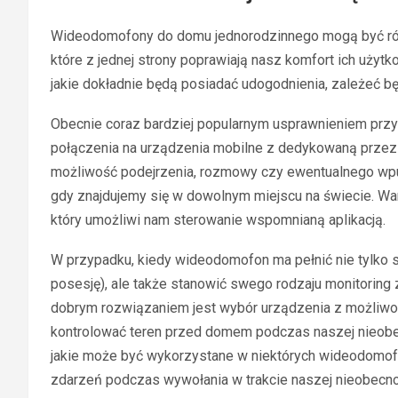
Wideodomofony do domu jednorodzinnego mogą być r
które z jednej strony poprawiają nasz komfort ich uży
jakie dokładnie będą posiadać udogodnienia, zależeć 
Obecnie coraz bardziej popularnym usprawnieniem prz
połączenia na urządzenia mobilne z dedykowaną przez
możliwość podejrzenia, rozmowy czy ewentualnego wpu
gdy znajdujemy się w dowolnym miejscu na świecie. War
który umożliwi nam sterowanie wspomnianą aplikacją.
W przypadku, kiedy wideodomofon ma pełnić nie tylko s
posesję), ale także stanowić swego rodzaju monitorin
dobrym rozwiązaniem jest wybór urządzenia z możliwośc
kontrolować teren przed domem podczas naszej nieobec
jakie może być wykorzystane w niektórych wideodomof
zdarzeń podczas wywołania w trakcie naszej nieobecno