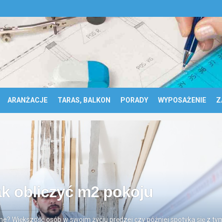
ARANŻACJE
TARAS, BALKON
PORADY
WYPOSAŻENIE
Z
ak obliczyć m2 pokoju
? Większość osób w swoim życiu prędzej czy później spotyka się z tym 