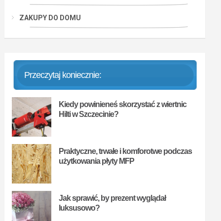
ZAKUPY DO DOMU
Przeczytaj koniecznie:
Kiedy powinieneś skorzystać z wiertnic
Hilti w Szczecinie?
Praktyczne, trwałe i komforotwe podczas
użytkowania płyty MFP
Jak sprawić, by prezent wyglądał
luksusowo?