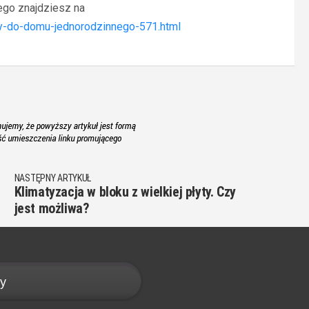
go znajdziesz na
y-do-domu-jednorodzinnego-571.html
NASTĘPNY ARTYKUŁ
Klimatyzacja w bloku z wielkiej płyty. Czy
jest możliwa?
y