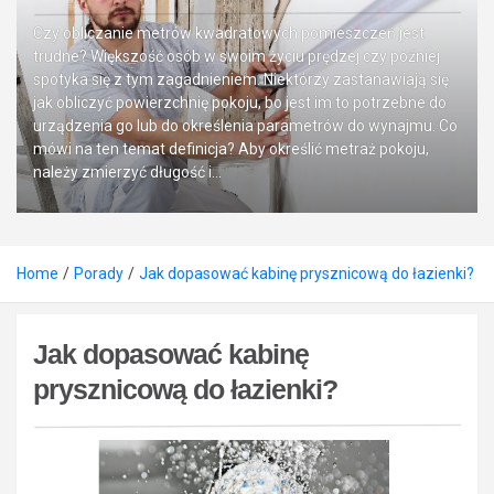
Czy obliczanie metrów kwadratowych pomieszczeń jest
trudne? Większość osób w swoim życiu prędzej czy później
spotyka się z tym zagadnieniem. Niektórzy zastanawiają się
jak obliczyć powierzchnię pokoju, bo jest im to potrzebne do
urządzenia go lub do określenia parametrów do wynajmu. Co
mówi na ten temat definicja? Aby określić metraż pokoju,
należy zmierzyć długość i…
Home
Porady
Jak dopasować kabinę prysznicową do łazienki?
Jak dopasować kabinę
prysznicową do łazienki?