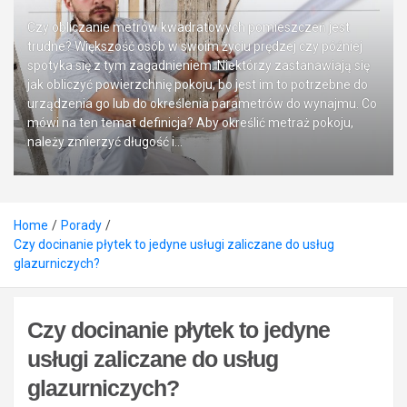
Czy obliczanie metrów kwadratowych pomieszczeń jest
trudne? Większość osób w swoim życiu prędzej czy później
spotyka się z tym zagadnieniem. Niektórzy zastanawiają się
jak obliczyć powierzchnię pokoju, bo jest im to potrzebne do
urządzenia go lub do określenia parametrów do wynajmu. Co
mówi na ten temat definicja? Aby określić metraż pokoju,
należy zmierzyć długość i…
Home
Porady
Czy docinanie płytek to jedyne usługi zaliczane do usług
glazurniczych?
Czy docinanie płytek to jedyne
usługi zaliczane do usług
glazurniczych?