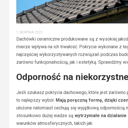
1 SIERPNIA 2022
Dachówki ceramiczne produkowane są z wysokiej jakośc
mierze wpływa na ich trwałość. Pokrycie wykonane z teg
najczęściej wykorzystywanych rozwiązań podczas bud
zarówno funkcjonalnością, jak i estetyką. Sprawdźmy w
Odporność na niekorzystn
Jeśli szukasz pokrycia dachowego, które jest zarówno p
to najlepszy wybór.
Mają poręczną formę, dzięki cze
ułożone natomiast cechują się wyjątkową odpornością n
stosunkowo dużej wadze są
wytrzymałe na działani
warunków atmosferycznych, takich jak: