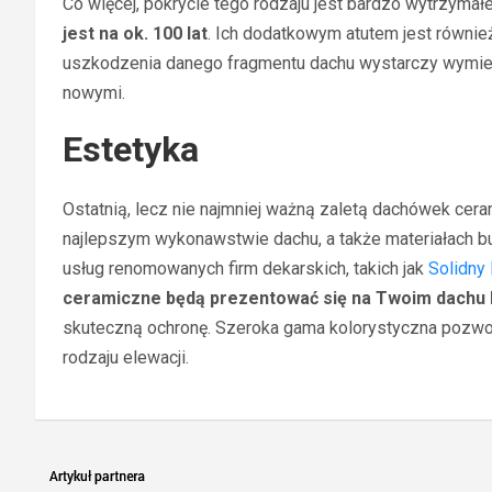
Co więcej, pokrycie tego rodzaju jest bardzo wytrzymał
jest na ok. 100 lat
. Ich dodatkowym atutem jest równie
uszkodzenia danego fragmentu dachu wystarczy wymieni
nowymi.
Estetyka
Ostatnią, lecz nie najmniej ważną zaletą dachówek ceram
najlepszym wykonawstwie dachu, a także materiałach bu
usług renomowanych firm dekarskich, takich jak
Solidny
ceramiczne będą prezentować się na Twoim dachu 
skuteczną ochronę. Szeroka gama kolorystyczna pozwol
rodzaju elewacji.