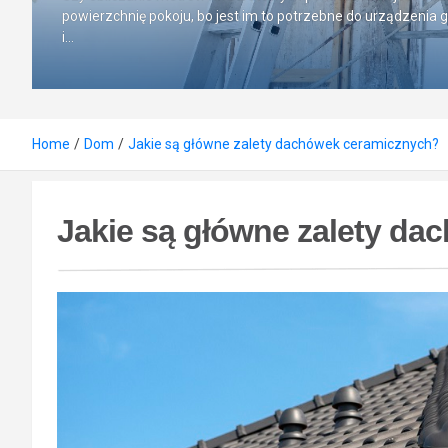
powierzchnię pokoju, bo jest im to potrzebne do urządzenia 
i…
Home
Dom
Jakie są główne zalety dachówek ceramicznych?
Jakie są główne zalety d