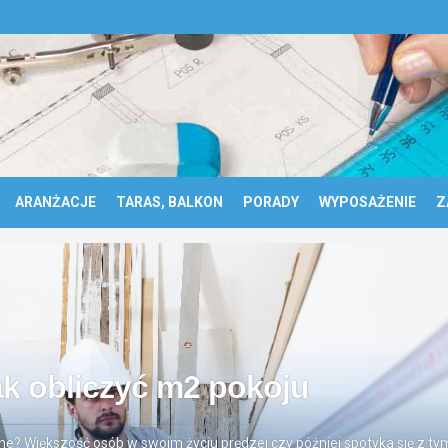
ARANŻACJE
TARAS, BALKON
PORADY
WYPOSAŻENIE
Z
ak obliczyć m2 pokoju
? Większość osób w swoim życiu prędzej czy później spotyka się z tym 