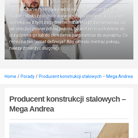
Czy obliczanie metrów kwadratowych pomieszczeń jest
trudne? Większość osób w swoim życiu prędzej czy później
spotyka się z tym zagadnieniem. Niektórzy zastanawiają się
jak obliczyć powierzchnię pokoju, bo jest im to potrzebne do
urządzenia go lub do określenia parametrów do wynajmu. Co
mówi na ten temat definicja? Aby określić metraż pokoju,
należy zmierzyć długość i…
Home
Porady
Producent konstrukcji stalowych – Mega Andrea
Producent konstrukcji stalowych –
Mega Andrea