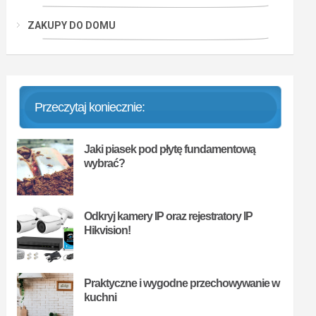
ZAKUPY DO DOMU
Przeczytaj koniecznie:
Jaki piasek pod płytę fundamentową
wybrać?
Odkryj kamery IP oraz rejestratory IP
Hikvision!
Praktyczne i wygodne przechowywanie w
kuchni