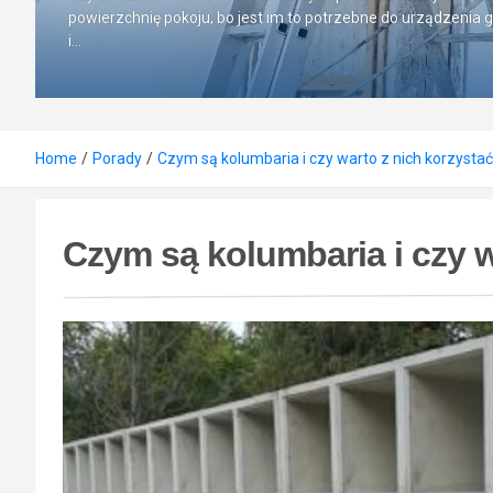
powierzchnię pokoju, bo jest im to potrzebne do urządzenia 
i…
Home
Porady
Czym są kolumbaria i czy warto z nich korzysta
Czym są kolumbaria i czy w