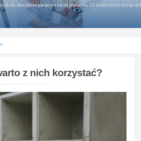
go lub do określenia parametrów do wynajmu. Co mówi na ten temat defi
ć?
arto z nich korzystać?