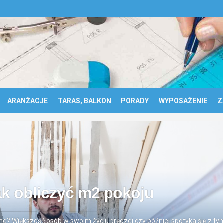
ARANŻACJE
TARAS, BALKON
PORADY
WYPOSAŻENIE
Z
ak obliczyć m2 pokoju
? Większość osób w swoim życiu prędzej czy później spotyka się z tym 