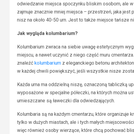
odwiedzanie miejsca spoczynku bliskim osobom, ale w
zajmuje znacznie mniej miejsca – przestrzeń, jaka jest
nisz na około 40-50 urn. Jest to także miejsce tańsze n
Jak wygląda kolumbarium?
Kolumbarium zwraca na siebie uwagę estetycznym wygl
miejscu, a nawet uczynić z niego część muru cmentarza
znaleźć
kolumbarium
z eleganckiego betonu architektoni
w każdej chwili powiększyć, jeśli wszystkie nisze zos
Każda urna ma oddzielną niszę, oznaczoną tabliczką up
wyposażone w specjalne półeczki, na których można ust
umieszczane są ławeczki dla odwiedzających.
Kolumbaria są na każdym cmentarzu, które organizuje kr
tylko w dużych miastach, ale i tych małych miejscowości
więc również osoby wierzące, które chcą pochować bl