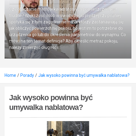
Czy obliczanie metrów kwadratowych pomieszczeń jest
trudne? Większość osób w swoim życiu prędzej czy później
spotyka się z tym zagadnieniem. Niektórzy zastanawiają się
jak obliczyć powierzchnię pokoju, bo jest im to potrzebne do
urządzenia go lub do określenia parametrów do wynajmu. Co
mówi na ten temat definicja? Aby określić metraż pokoju,
należy zmierzyć długość i…
Home
Porady
Jak wysoko powinna być umywalka nablatowa?
Jak wysoko powinna być
umywalka nablatowa?