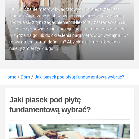
Czy obliczanie metrów kwadratowych pomieszczeń jest
trudne? Większość osób w swoim życiu prędzej czy później
spotyka się z tym zagadnieniem. Niektórzy zastanawiają się
jak obliczyć powierzchnię pokoju, bo jest im to potrzebne do
urządzenia go lub do określenia parametrów do wynajmu. Co
mówi na ten temat definicja? Aby określić metraż pokoju,
należy zmierzyć długość i…
Home
Dom
Jaki piasek pod płytę fundamentową wybrać?
Jaki piasek pod płytę
fundamentową wybrać?