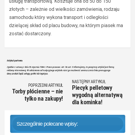
usługę transportową. Kosztuje ona od 50 do 150
złotych – zależnie od wielkości zamówienia, rodzaju
samochodu który wykona transport i odległości
dzielącej skład od placu budowy, na którym piasek ma
zostać dostarczony.
NASTĘPNY ARTYKUŁ
POPRZEDNI ARTYKUŁ
Piecyk pelletowy
Torby płócienne – nie
wygodną alternatywą
tylko na zakupy!
dla kominka!
Szczególnie polecane wpisy: