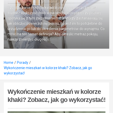
Czy obliczanie metrów kwadratowych pomieszczeń jest
trudne? Większość osób w swoim życiu prędzej czy później
spotyka się z tym zagadnieniem. Niektórzy zastanawiają się
jak obliczyć powierzchnię pokoju, bo jest im to potrzebne do
urządzenia go lub do określenia parametrów do wynajmu. Co
mówi na ten temat definicja? Aby określić metraż pokoju,
należy zmierzyć długość i…
Home
Porady
Wykończenie mieszkań w kolorze khaki? Zobacz, jak go
wykorzystać!
Wykończenie mieszkań w kolorze
khaki? Zobacz, jak go wykorzystać!